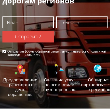
дорогам регионов
Отправить!
Отправляя форму обратной связи , вы соглашаетесь с политикой
конфиденциальности
Предоставление
Оказание услуг
Обширная
транспорта в
по всем видам
партнерская с
день
грузоперевозок.
в регионах
обращения.