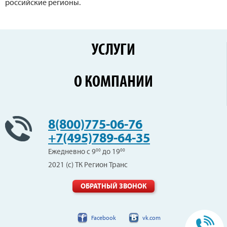
российские регионы.
УСЛУГИ
Перевозки по России
О КОМПАНИИ
Железнодорожные перевозки
Контейнерные перевозки
Цены
Сборные грузы
Новости
8(800)775-06-76
Негабаритные перевозки
Клиенты
+7(495)789-64-35
Вопрос-Ответ
Ежедневно с 9
00
до 19
00
Отзывы
2021 (с) ТК Регион Транс
Вакансии
Контакты
ОБРАТНЫЙ ЗВОНОК
Facebook
vk.com