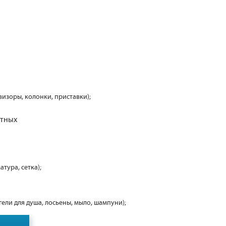
визоры, колонки, приставки);
отных
атура, сетка);
 гели для душа, лосьены, мыло, шампуни);