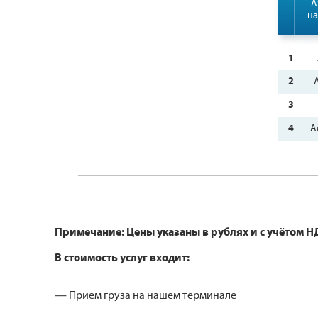
А
на
1
2
3
4
А
Примечание: Цены указаны в рублях и с учётом Н
В стоимость услуг входит:
— Прием груза на нашем терминале