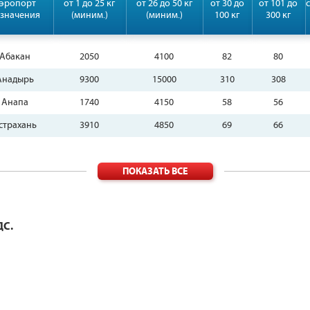
эропорт
от 1 до 25 кг
от 26 до 50 кг
от 30 до
от 101 до
значения
(миним.)
(миним.)
100 кг
300 кг
Абакан
2050
4100
82
80
Анадырь
9300
15000
310
308
Анапа
1740
4150
58
56
страхань
3910
4850
69
66
ПОКАЗАТЬ ВСЕ
ДС.