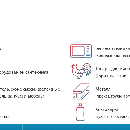
ь
Бытовая техника
(компьютеры, теле
Товары для жив
орудование, сантехника;
(корма, туалеты);
тель, сухие смеси, крепёжные
Металл
ль, запчасти, мебель;
(прокат, трубы, арм
Хозтовары
еское);
(туалетная бумага,