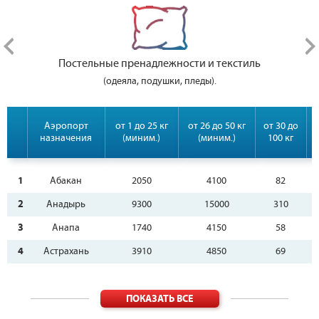
Постельные пренадлежности и текстиль
(одеяла, подушки, пледы).
Аэропорт
от 1 до 25 кг
от 26 до 50 кг
от 30 до
о
назначения
(миним.)
(миним.)
100 кг
1
Абакан
2050
4100
82
2
Анадырь
9300
15000
310
3
Анапа
1740
4150
58
4
Астрахань
3910
4850
69
ПОКАЗАТЬ ВСЕ