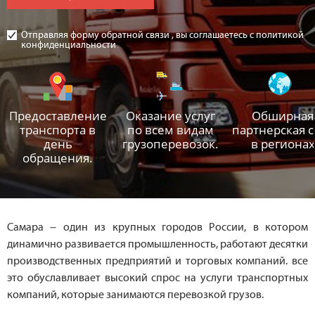
Отправляя форму обратной связи , вы соглашаетесь с политикой
конфиденциальности
Предоставление
Оказание услуг
Обширная
транспорта в
по всем видам
партнерская с
день
грузоперевозок.
в регионах
обращения.
Самара – один из крупных городов России, в котором
динамично развивается промышленность, работают десятки
производственных предприятий и торговых компаний. все
это обуславливает высокий спрос на услуги транспортных
компаний, которые занимаются перевозкой грузов.