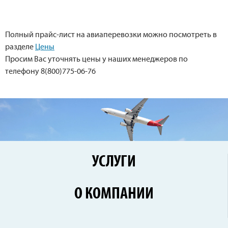
Полный прайс-лист на авиаперевозки можно посмотреть в
разделе
Цены
Просим Вас уточнять цены у наших менеджеров по
телефону 8(800)775-06-76
УСЛУГИ
Перевозки по России
О КОМПАНИИ
Железнодорожные перевозки
Контейнерные перевозки
Цены
Сборные грузы
Новости