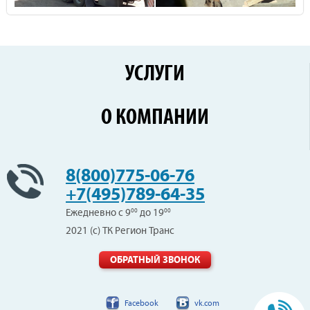
УСЛУГИ
Перевозки по России
О КОМПАНИИ
Железнодорожные перевозки
Контейнерные перевозки
Цены
Сборные грузы
Новости
8(800)775-06-76
Негабаритные перевозки
Клиенты
+7(495)789-64-35
Вопрос-Ответ
Ежедневно с 9
00
до 19
00
Отзывы
2021 (с) ТК Регион Транс
Вакансии
Контакты
ОБРАТНЫЙ ЗВОНОК
Facebook
vk.com