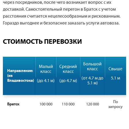
через посредников, после чего возникает вопрос с их
доставкой. Самостоятельный перегон в Братск с учетом
расстояния считается нецелесообразным и рискованным.
Гораздо выгоднее и безопаснее заказать услуги автовоза.
СТОИМОСТЬ ПЕРЕВОЗКИ
Большой
Малый
Средний
класс
Свыше
Направление:
класс
класс
(из
(от 4.7 м до
5.1 м
Владивостока)
(до 4.1 м)
(до 4.7 м)
5.1 м)
По
Братск
100 000
110 000
120 000
запросу