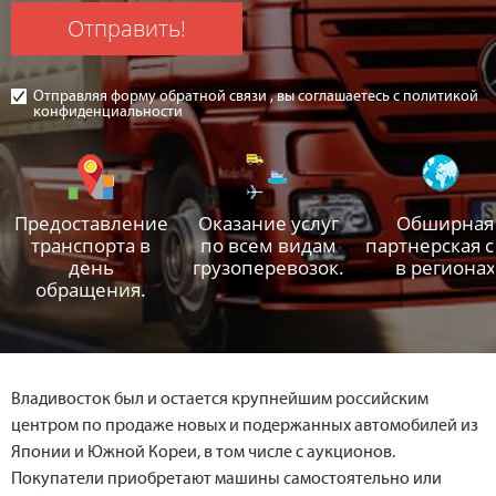
Отправить!
Отправляя форму обратной связи , вы соглашаетесь с политикой
конфиденциальности
Предоставление
Оказание услуг
Обширная
транспорта в
по всем видам
партнерская с
день
грузоперевозок.
в регионах
обращения.
Владивосток был и остается крупнейшим российским
центром по продаже новых и подержанных автомобилей из
Японии и Южной Кореи, в том числе с аукционов.
Покупатели приобретают машины самостоятельно или