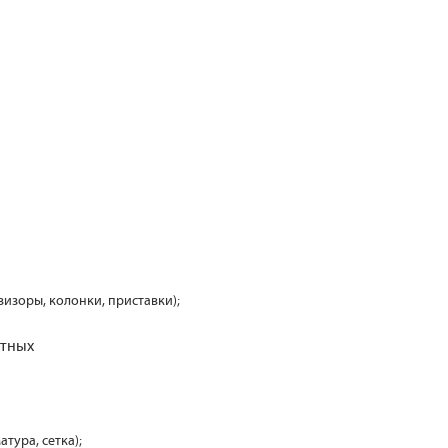
визоры, колонки, приставки);
отных
атура, сетка);