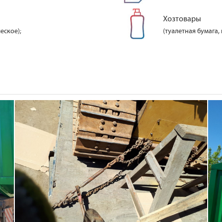
Хозтовары
еское);
(туалетная бумага,