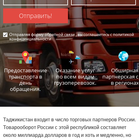
Отправить!
Отправляя форму обратной связи , вы соглашаетесь с политикой
конфиденциальности
Предоставление
Оказание услуг
Обширная
транспорта в
по всем видам
партнерская с
день
грузоперевозок.
в регионах
обращения.
Таджикистан входит в число торговых партнеров России.
Товарооборот России с этой республикой составляет
около миллиарда долларов в год и хоть и медленно, но