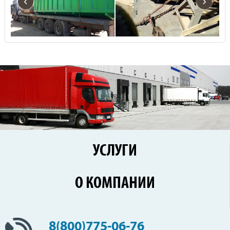
‹
›
УСЛУГИ
Перевозки по России
О КОМПАНИИ
Железнодорожные перевозки
Контейнерные перевозки
Цены
Сборные грузы
Новости
8(800)775-06-76
Негабаритные перевозки
Клиенты