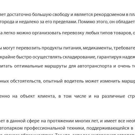
яет достаточно большую свободу и является рекордсменом в пла
 города и недалеко за его пределами. Помимо этого, он облад
 легко можно организовать перевозку любых типов товаров, 
 могут перевозить продукты питания, медикаменты, требоват
крайне быстро осуществлять складирование, гарантируя надеж
читать оптимальные маршруты для автотранспорта и очень то
ных обстоятельств, опытный водитель может изменить маршр
енно на объект клиента, в том числе и на различные ст
т в данной сфере на протяжении многих лет, и имеет все не
втопарком профессиональной техники, поддерживающейся в и