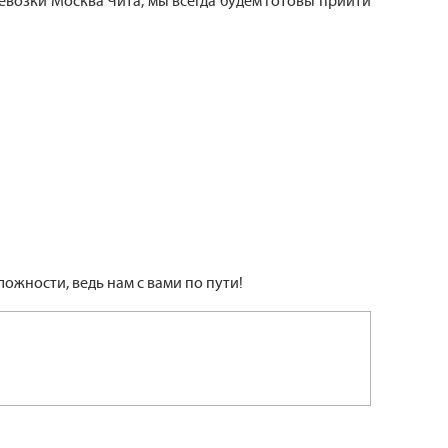
евозки Москва Чита, мы всегда будем готовы прийти
ожности, ведь нам с вами по пути!