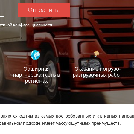
Отправить!
олитикой конфиденциальности
Обширная
Оказание погрузо-
партнерская сеть в
разгрузочных работ
регионах
являются одним из самых востребованных и активных напра
правильном подходе, имеет массу ощутимых преимуществ.