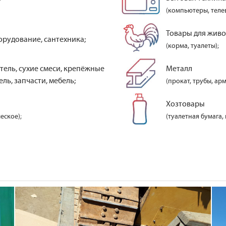
(компьютеры, теле
Товары для жив
орудование, сантехника;
(корма, туалеты);
тель, сухие смеси, крепёжные
Металл
ль, запчасти, мебель;
(прокат, трубы, арм
Хозтовары
еское);
(туалетная бумага,