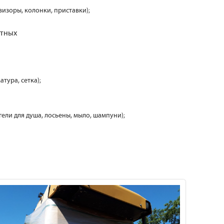
визоры, колонки, приставки);
отных
атура, сетка);
 гели для душа, лосьены, мыло, шампуни);