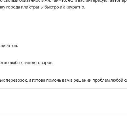
 своими обязанностями. Так что, если вас интересуют автопер
ку города или страны быстро и аккуратно.
клиентов.
тно любых типов товаров.
х перевозок, и готова помочь вам в решении проблем любой сл