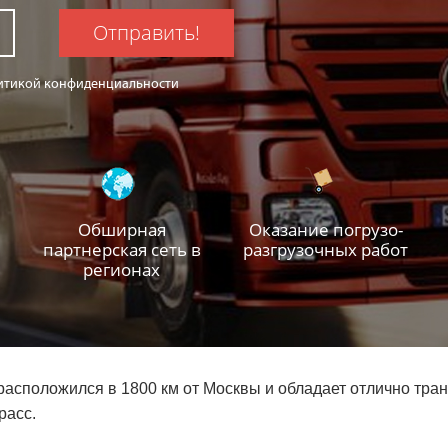
Отправить!
олитикой конфиденциальности
Обширная
Оказание погрузо-
партнерская сеть в
разгрузочных работ
регионах
расположился в 1800 км от Москвы и обладает отлично тран
расс.