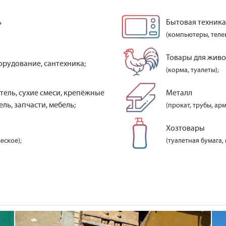
ь
Бытовая техника
(компьютеры, теле
Товары для жив
орудование, сантехника;
(корма, туалеты);
тель, сухие смеси, крепёжные
Металл
ль, запчасти, мебель;
(прокат, трубы, арм
Хозтовары
еское);
(туалетная бумага,