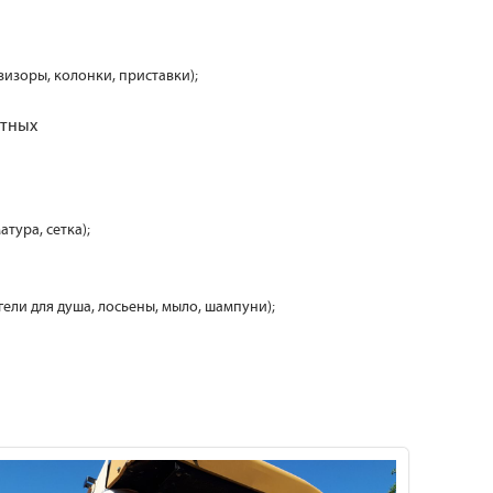
визоры, колонки, приставки);
отных
атура, сетка);
 гели для душа, лосьены, мыло, шампуни);