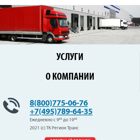
УСЛУГИ
Перевозки по России
О КОМПАНИИ
Железнодорожные перевозки
Контейнерные перевозки
Цены
Сборные грузы
Новости
8(800)775-06-76
Негабаритные перевозки
Клиенты
+7(495)789-64-35
Вопрос-Ответ
Ежедневно с 9
00
до 19
00
Отзывы
2021 (с) ТК Регион Транс
Вакансии