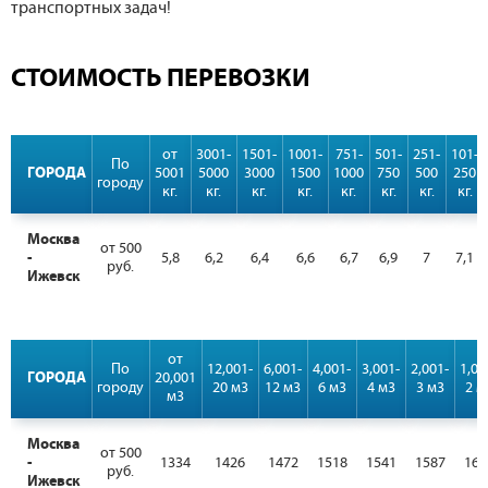
транспортных задач!
СТОИМОСТЬ ПЕРЕВОЗКИ
от
3001-
1501-
1001-
751-
501-
251-
101-
По
ГОРОДА
5001
5000
3000
1500
1000
750
500
250
городу
кг.
кг.
кг.
кг.
кг.
кг.
кг.
кг.
Москва
от 500
-
5,8
6,2
6,4
6,6
6,7
6,9
7
7,1
руб.
Ижевск
от
По
12,001-
6,001-
4,001-
3,001-
2,001-
1,00
ГОРОДА
20,001
городу
20 м3
12 м3
6 м3
4 м3
3 м3
2 м
м3
Москва
от 500
-
1334
1426
1472
1518
1541
1587
161
руб.
Ижевск