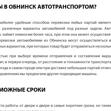
ВЫ В ОБНИНСК АВТОТРАНСПОРТОМ?
наиболее удобным способом перевозки любых партий являетс
 различные варианты автомобилей под разные задачи. Авт
у займет немногим более часа, при этом она может осуществлят
еревозки автомобилями из Обнинска могут осуществляться в
ых вариантов, при которых товар будет отправляться несколь
остью при выборе времени отправления и составлении марш
сит, в первую очередь, от расстояния и тоннажности транспорт
еезда в самом городе или при доставке небольших партий отлич
отправлениях мы предлагаем другие подходящие машины.
ЗМОЖНЫЕ СРОКИ
ти работы от двери к двери в самые короткие сроки, но также