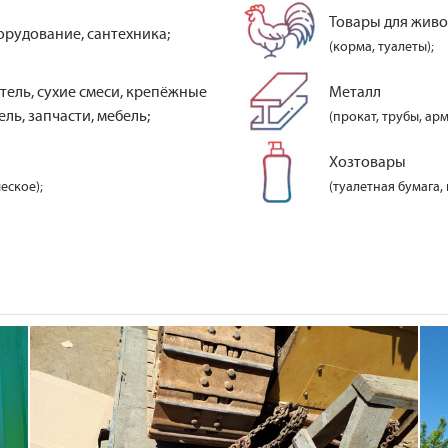
Товары для жив
орудование, сантехника;
(корма, туалеты);
тель, сухие смеси, крепёжные
Металл
ль, запчасти, мебель;
(прокат, трубы, арм
Хозтовары
еское);
(туалетная бумага,