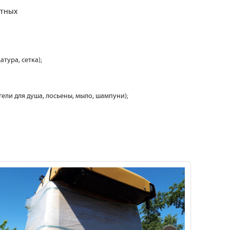
отных
атура, сетка);
 гели для душа, лосьены, мыло, шампуни);