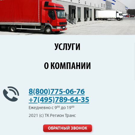
УСЛУГИ
Перевозки по России
О КОМПАНИИ
Железнодорожные перевозки
Контейнерные перевозки
Цены
Сборные грузы
Новости
8(800)775-06-76
Негабаритные перевозки
Клиенты
+7(495)789-64-35
Вопрос-Ответ
Ежедневно с 9
00
до 19
00
Отзывы
2021 (с) ТК Регион Транс
Вакансии
Контакты
ОБРАТНЫЙ ЗВОНОК