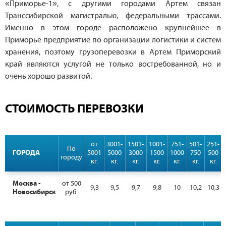
«Приморье-1», с другими городами Артем связан
Транссибирской магистралью, федеральными трассами.
Именно в этом городе расположено крупнейшее в
Приморье предприятие по организации логистики и систем
хранения, поэтому грузоперевозки в Артем Приморский
край являются услугой не только востребованной, но и
очень хорошо развитой.
СТОИМОСТЬ ПЕРЕВОЗКИ
от
3001-
1501-
1001-
751-
501-
251-
По
ГОРОДА
5001
5000
3000
1500
1000
750
500
городу
кг.
кг.
кг.
кг.
кг.
кг.
кг.
Москва -
от 500
9,3
9,5
9,7
9,8
10
10,2
10,3
Новосибирск
руб.