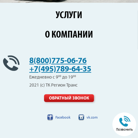
УСЛУГИ
Перевозки по России
О КОМПАНИИ
Железнодорожные перевозки
Контейнерные перевозки
Цены
Сборные грузы
Новости
8(800)775-06-76
Негабаритные перевозки
Клиенты
+7(495)789-64-35
Вопрос-Ответ
Ежедневно с 9
00
до 19
00
Отзывы
2021 (с) ТК Регион Транс
Вакансии
Контакты
ОБРАТНЫЙ ЗВОНОК
Facebook
vk.com