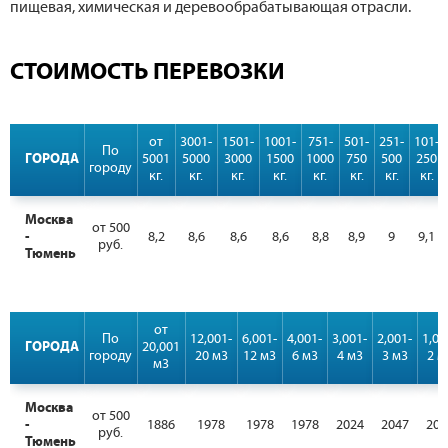
пищевая, химическая и деревообрабатывающая отрасли.
СТОИМОСТЬ ПЕРЕВОЗКИ
от
3001-
1501-
1001-
751-
501-
251-
101-
По
ГОРОДА
5001
5000
3000
1500
1000
750
500
250
городу
кг.
кг.
кг.
кг.
кг.
кг.
кг.
кг.
Москва
от 500
-
8,2
8,6
8,6
8,6
8,8
8,9
9
9,1
руб.
Тюмень
от
По
12,001-
6,001-
4,001-
3,001-
2,001-
1,00
ГОРОДА
20,001
городу
20 м3
12 м3
6 м3
4 м3
3 м3
2 м
м3
Москва
от 500
-
1886
1978
1978
1978
2024
2047
207
руб.
Тюмень