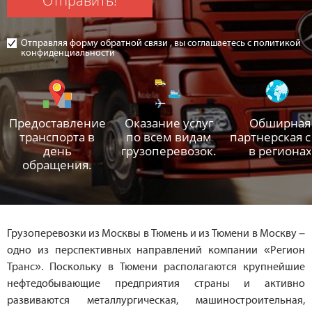
Отправить!
Отправляя форму обратной связи , вы соглашаетесь с политикой
конфиденциальности
Предоставление
Оказание услуг
Обширная
транспорта в
по всем видам
партнерская с
день
грузоперевозок.
в регионах
обращения.
Грузоперевозки из Москвы в Тюмень и из Тюмени в Москву –
одно из перспективных направлений компании «Регион
Транс». Поскольку в Тюмени располагаются крупнейшие
нефтедобывающие предприятия страны и активно
развиваются металлургическая, машиностроительная,