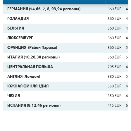
ГЕРМАНИЯ (54,66, 7, 8, 93,94 регионы)
360 EUR
48
ГОЛАНДИЯ
360 EUR
48
БЕЛЬГИЯ
360 EUR
48
ЛЮКСЕМБУРГ
360 EUR
48
ФРАНЦИЯ (Район Парижа)
360 EUR
53
ИТАЛИЯ (10,20,30 регионы)
360 EUR
53
ЦЕНТРАЛЬНАЯ ПОЛЬША
295 EUR
47
АНГЛИЯ (Лондон)
380 EUR
57
ЮЖНАЯ ФИНЛЯНДИЯ
350 EUR
47
ЧЕХИЯ
350 EUR
49
ИСПАНИЯ (8,12,46 регионы)
415 EUR
64