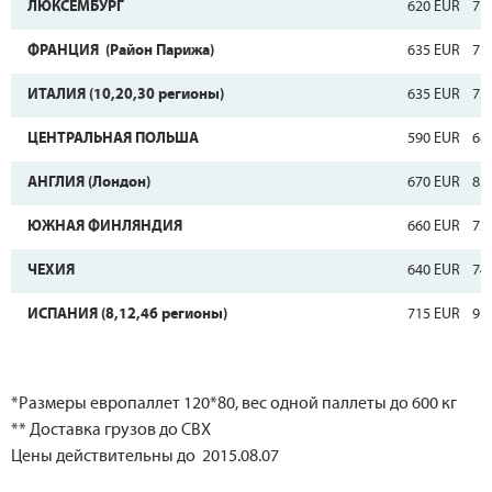
ЛЮКСЕМБУРГ
620 EUR
71
ФРАНЦИЯ (Район Парижа)
635 EUR
75
ИТАЛИЯ (10,20,30 регионы)
635 EUR
75
ЦЕНТРАЛЬНАЯ ПОЛЬША
590 EUR
68
АНГЛИЯ (Лондон)
670 EUR
83
ЮЖНАЯ ФИНЛЯНДИЯ
660 EUR
72
ЧЕХИЯ
640 EUR
74
ИСПАНИЯ (8,12,46 регионы)
715 EUR
91
*Размеры европаллет 120*80, вес одной паллеты до 600 кг
** Доставка грузов до СВХ
Цены действительны до 2015.08.07