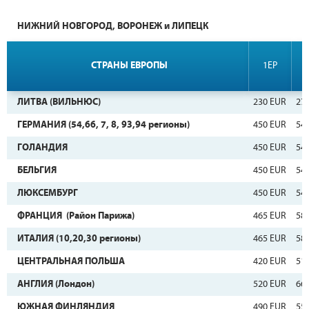
НИЖНИЙ НОВГОРОД, ВОРОНЕЖ и ЛИПЕЦК
СТРАНЫ ЕВРОПЫ
1EP
ЛИТВА (ВИЛЬНЮС)
230 EUR
27
ГЕРМАНИЯ (54,66, 7, 8, 93,94 регионы)
450 EUR
54
ГОЛАНДИЯ
450 EUR
54
БЕЛЬГИЯ
450 EUR
54
ЛЮКСЕМБУРГ
450 EUR
54
ФРАНЦИЯ (Район Парижа)
465 EUR
58
ИТАЛИЯ (10,20,30 регионы)
465 EUR
58
ЦЕНТРАЛЬНАЯ ПОЛЬША
420 EUR
51
АНГЛИЯ (Лондон)
520 EUR
66
ЮЖНАЯ ФИНЛЯНДИЯ
490 EUR
55