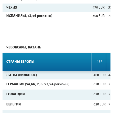
ЧЕХИЯ
470 EUR
57
ИСПАНИЯ (8,12,46 регионы)
500 EUR
74
ЧЕБОКСАРЫ, КАЗАНЬ
СТРАНЫ ЕВРОПЫ
1EP
ЛИТВА (ВИЛЬНЮС)
400 EUR
44
ГЕРМАНИЯ (54,66, 7, 8, 93,94 регионы)
620 EUR
71
ГОЛАНДИЯ
620 EUR
71
БЕЛЬГИЯ
620 EUR
71