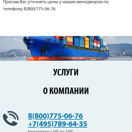
Просим Вас уточнять цены у наших менеджеров по
телефону 8(800)775-06-76
УСЛУГИ
Перевозки по России
О КОМПАНИИ
Железнодорожные перевозки
Контейнерные перевозки
Цены
Сборные грузы
Новости
8(800)775-06-76
Негабаритные перевозки
Клиенты
+7(495)789-64-35
Вопрос-Ответ
00
00