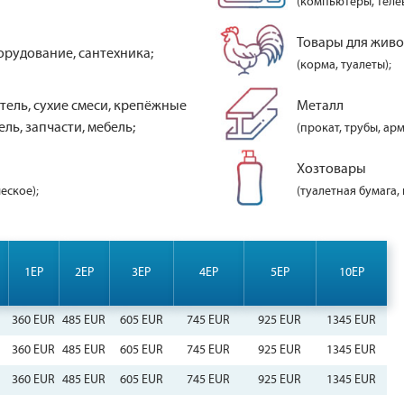
(компьютеры, теле
Товары для жив
орудование, сантехника;
(корма, туалеты);
тель, сухие смеси, крепёжные
Металл
ль, запчасти, мебель;
(прокат, трубы, арм
Хозтовары
еское);
(туалетная бумага,
1EP
2EP
3EP
4EP
5EP
10EP
360 EUR
485 EUR
605 EUR
745 EUR
925 EUR
1345 EUR
360 EUR
485 EUR
605 EUR
745 EUR
925 EUR
1345 EUR
360 EUR
485 EUR
605 EUR
745 EUR
925 EUR
1345 EUR