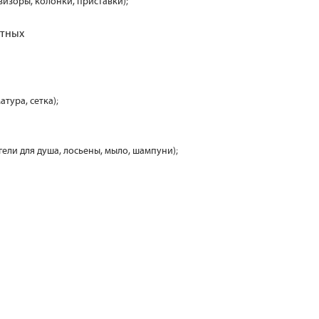
визоры, колонки, приставки);
отных
атура, сетка);
 гели для душа, лосьены, мыло, шампуни);