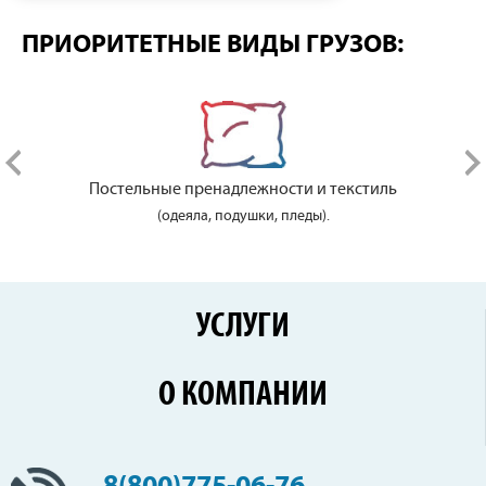
ПРИОРИТЕТНЫЕ ВИДЫ ГРУЗОВ:
Постельные пренадлежности и текстиль
(одеяла, подушки, пледы).
УСЛУГИ
Перевозки по России
О КОМПАНИИ
Железнодорожные перевозки
Контейнерные перевозки
Цены
Сборные грузы
Новости
Негабаритные перевозки