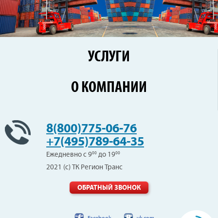
УСЛУГИ
Перевозки по России
О КОМПАНИИ
Железнодорожные перевозки
Контейнерные перевозки
Цены
Сборные грузы
Новости
8(800)775-06-76
Негабаритные перевозки
Клиенты
+7(495)789-64-35
Вопрос-Ответ
Ежедневно с 9
00
до 19
00
Отзывы
2021 (с) ТК Регион Транс
Вакансии
Контакты
ОБРАТНЫЙ ЗВОНОК