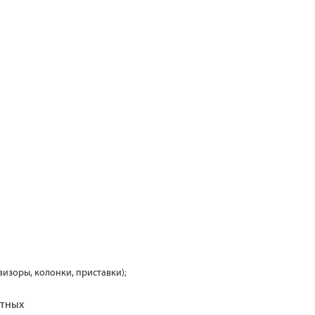
визоры, колонки, приставки);
отных