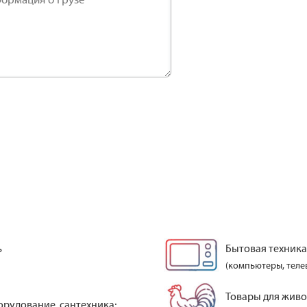
ормация о грузе*
ь
Бытовая техника
(компьютеры, теле
Товары для жив
орудование, сантехника;