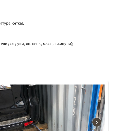
атура, сетка);
 гели для душа, лосьены, мыло, шампуни);
›