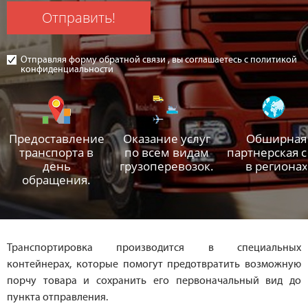
Отправить!
Отправляя форму обратной связи , вы соглашаетесь с политикой
конфиденциальности
Предоставление
Оказание услуг
Обширная
транспорта в
по всем видам
партнерская с
день
грузоперевозок.
в регионах
обращения.
Транспортировка производится в специальных
контейнерах, которые помогут предотвратить возможную
порчу товара и сохранить его первоначальный вид до
пункта отправления.