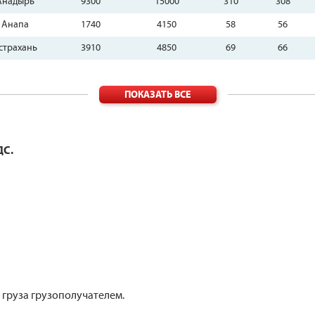
Анадырь
9300
15000
310
308
Анапа
1740
4150
58
56
страхань
3910
4850
69
66
ПОКАЗАТЬ ВСЕ
ДС.
груза грузополучателем.