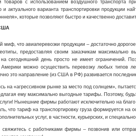
и товаров с использованием воздушного транспорта пр
о и актуального варианта транспортировки продукции на
оннеля», которые позволяют быстро и качественно доставит
 США
ой миф, что авиаперевозки продукции – достаточно дорого
ереотипы, предоставляя своим заказчикам максимально 
 на сегодняшний день просто не имеет ограничений. По
Америки можно осуществить перевозку любых типов лег
чно это направление (из США в РФ) развивается последние
ясь на «агрессивном рынке за место под солнцем», пытае
едлагая ему максимально выгодные тарифы. Поэтому, будь
слуги! Нынешние фирмы работают исключительно на благо св
ать, что тариф на транспортировку груза формируется на 
полнительных услуг, в частности, курьерских, и специальн
ы, свяжитесь с работниками фирмы – позвонив или отправ