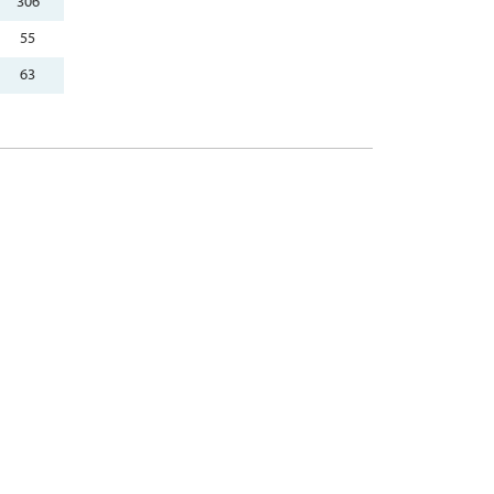
306
55
63