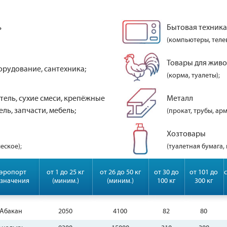
ь
Бытовая техника
(компьютеры, теле
Товары для жив
орудование, сантехника;
(корма, туалеты);
тель, сухие смеси, крепёжные
Металл
ль, запчасти, мебель;
(прокат, трубы, арм
Хозтовары
еское);
(туалетная бумага,
эропорт
от 1 до 25 кг
от 26 до 50 кг
от 30 до
от 101 до
значения
(миним.)
(миним.)
100 кг
300 кг
Абакан
2050
4100
82
80