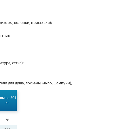
визоры, колонки, приставки);
отных
атура, сетка);
 гели для душа, лосьены, мыло, шампуни);
свыше 301
кг
78