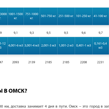
-3000
1001-1500
751-1000
501-750 кг.
251-500 кг.
101-250 кг.
41-100 кг.
г.
кг.
кг.
,9
9,1
9,3
9,5
9,5
9,6
9,7
1-12
0,161-0,4
4,001-6 м3
3,001-4 м3
2,001-3 м3
1,001-2 м3
0,401-1 м3
3
м3
47
2093
2139
2185
2185
2208
2231
Ы В ОМСК?
 км, доставка занимает 4 дня в пути. Омск – это город в за