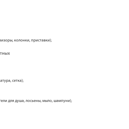
визоры, колонки, приставки);
отных
атура, сетка);
 гели для душа, лосьены, мыло, шампуни);