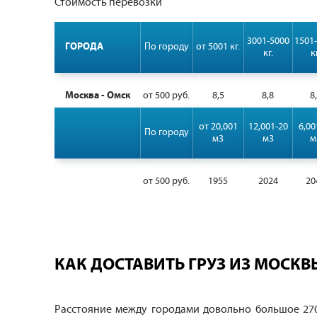
Стоимость перевозки
3001-5000
1501
ГОРОДА
По городу
от 5001 кг.
кг.
к
Москва - Омск
от 500 руб.
8,5
8,8
8
от 20,001
12,001-20
6,00
По городу
м3
м3
м
от 500 руб.
1955
2024
20
КАК ДОСТАВИТЬ ГРУЗ ИЗ МОСКВ
Расстояние между городами довольно большое 2700