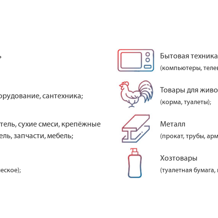
ь
Бытовая техника
(компьютеры, теле
Товары для жив
орудование, сантехника;
(корма, туалеты);
тель, сухие смеси, крепёжные
Металл
ль, запчасти, мебель;
(прокат, трубы, арм
Хозтовары
еское);
(туалетная бумага,