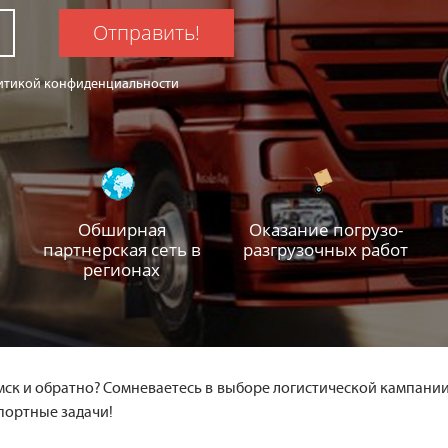
Отправить!
олитикой конфиденциальности
Обширная
Оказание погрузо-
партнерская сеть в
разгрузочных работ
регионах
ск и обратно? Сомневаетесь в выборе логистической кампании
портные задачи!