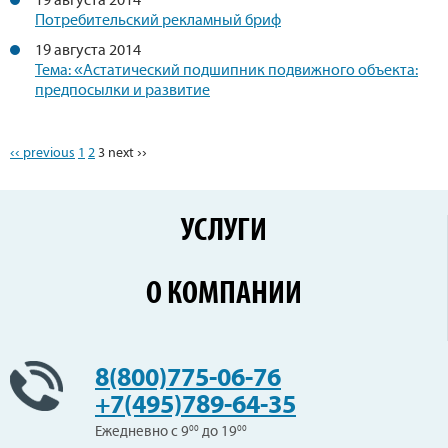
19 августа 2014
Потребительский рекламный бриф
19 августа 2014
Тема: «Астатический подшипник подвижного объекта:
предпосылки и развитие
‹‹ previous
1
2
3
next ››
УСЛУГИ
Перевозки по России
О КОМПАНИИ
Железнодорожные перевозки
Контейнерные перевозки
Цены
Сборные грузы
Новости
8(800)775-06-76
Негабаритные перевозки
Клиенты
+7(495)789-64-35
Вопрос-Ответ
Ежедневно с 9
00
до 19
00
Отзывы